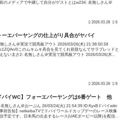
前のメディアで中継して自分がゲストとはw234: 名無しさん＠
2026.03.28
6
ォーエバーヤングの仕上がり具合がヤバイ
名無しさん＠実況で競馬板アウト 2026/03/26(木) 21:38:50.58
:Qc1ZQAn/0このムキムキ具合を見てくれ前肢なんてサラブレッドと
えない太さ2: 名無しさん＠実況で競馬板アウト 2026/03/26(木...
2026.03.28
8
ドバイWC】フォーエバーヤングは6番ゲート 他
: 名無しさん＠おーぷん 26/03/24(火) 21:54:39 ID:KyxBドバイwitn
事前告知】netkeibaTVでドバイワールドカップデーのレース映像
信予定です。日本馬の出走するレース(UAEダービー以降)を配信...