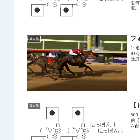
を自
実...
フ
競走馬
1: 
ID
は思
【
競走馬
500
佑【
を配