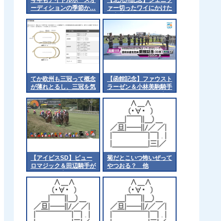
ーディションの季節か…
ァー切ったワイにかけた
い言葉 他
てか欧州も三冠って概念
【函館記念】ファウスト
が薄れとるし、三冠を気
ラーゼン＆小林美駒騎手
にするのは日本くらいに
のまくりｷﾀ━━━━(ﾟ
なるんやろか 他
∀ﾟ)━━━━!!
【アイビスSD】ピュー
菊だとこいつ怖いぜって
ロマジック＆田辺騎手が
やつおる？ 他
ｷﾀ━━━━(ﾟ
∀ﾟ)━━━━!!