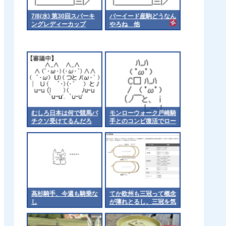
7/8(水) 第30回スパーキ
バーイード産駒どうなん
ングレディーカップ
やろね 他
Jpn3 発走20:10
むしろ日本は何で競馬バ
モンローウォーク戸崎騎
チクソ受けてるんだろ
手とのコンビ復活でロー
ズSへ 他
高杉騎手、今週も騎乗な
てか欧州も三冠って概念
し
が薄れとるし、三冠を気
にするのは日本くらいに
なるんやろか 他