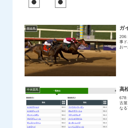
ガ
競走馬
206
事ド
おーぷ
高
中央競馬
678
古屋
なる