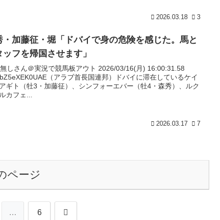
2026.03.18
3
秀・加藤征・堀「ドバイで身の危険を感じた。馬と
タッフを帰国させます」
名無しさん＠実況で競馬板アウト 2026/03/16(月) 16:00:31.58
:ObZ5eXEK0UAE（アラブ首長国連邦）ドバイに滞在しているケイ
アギト（牡3・加藤征）、シンフォーエバー（牡4・森秀）、ルク
ルカフェ...
2026.03.17
7
のページ
次
…
6