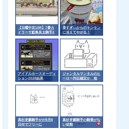
【日曜中京10R】7番カ
暑すぎぃからのキンキン
イラーサ鮫島良太騎手2
に冷えてやがる！
着
アイドルホースオーディ
ジャンタルマンタルのヒ
ション2026結果
ーロー列伝確定か 他
高杉吏麒騎手がが8月6
高杉吏麒騎手の騎乗がな
日付でフリーに
い状態