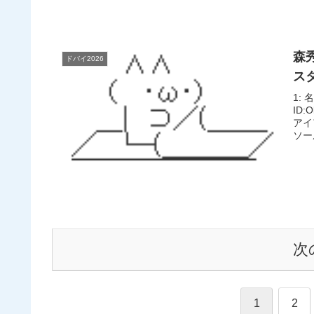
森
ドバイ2026
ス
1: 
ID
アイ
ソー
次
1
2