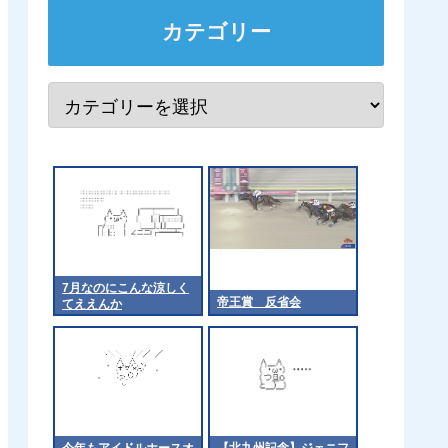
カテゴリー
7月なのにこんな涼しく
帝王賞 反省会
てええんか
今年もアイドルホースオ
【北九州記念】ジェニフ