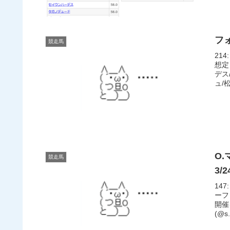
フ
競走馬
214
想定
デス
ュ/松
O
競走馬
3/
147
ーフ
開催
(@s.