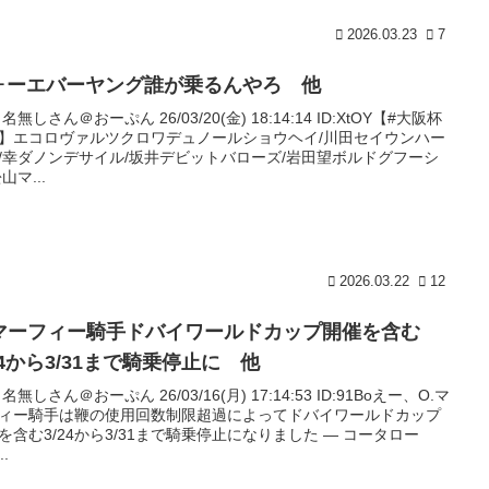
2026.03.23
7
ォーエバーヤング誰が乗るんやろ 他
: 名無しさん＠おーぷん 26/03/20(金) 18:14:14 ID:XtOY【#大阪杯
】エコロヴァルツクロワデュノールショウヘイ/川田セイウンハー
/幸ダノンデサイル/坂井デビットバローズ/岩田望ボルドグフーシ
山マ...
2026.03.22
12
.マーフィー騎手ドバイワールドカップ開催を含む
24から3/31まで騎乗停止に 他
: 名無しさん＠おーぷん 26/03/16(月) 17:14:53 ID:91Boえー、O.マ
ィー騎手は鞭の使用回数制限超過によってドバイワールドカップ
を含む3/24から3/31まで騎乗停止になりました — コータロー
..