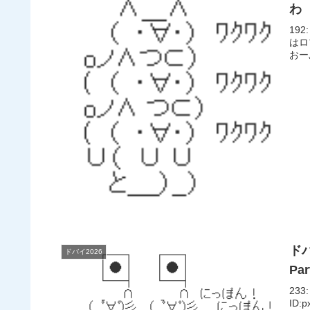
わ
192
はロ
おーぷん
ドバ
ドバイ2026
Par
233
ID