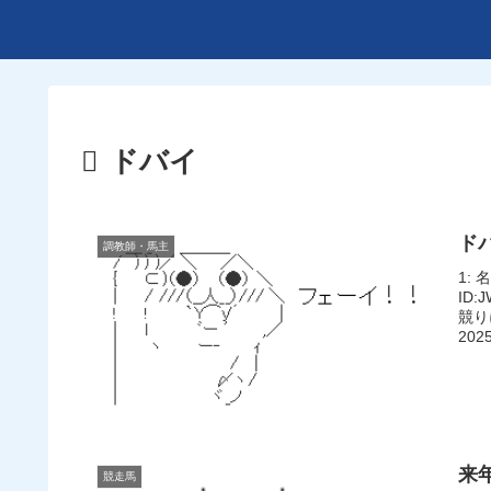
ドバイ
ド
調教師・馬主
1: 
ID
競り
2025
来
競走馬