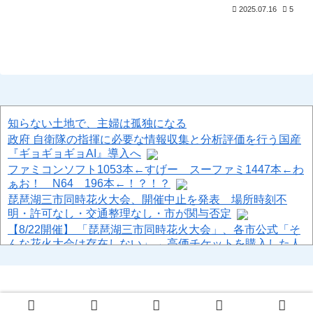
2025.07.16
5
知らない土地で、主婦は孤独になる
政府 自衛隊の指揮に必要な情報収集と分析評価を行う国産
『ギョギョギョAI』導入へ
ファミコンソフト1053本←すげー スーファミ1447本←わ
ぁお！ N64 196本←！？！？
琵琶湖三市同時花火大会、開催中止を発表 場所時刻不
明・許可なし・交通整理なし・市が関与否定
【8/22開催】 「琵琶湖三市同時花火大会」、各市公式「そ
んな花火大会は存在しない」→ 高価チケットを購入した人
達がSNS阿鼻叫喚
今のママ本当若いよね。小学生ママで政治家系のショート
の人全然いない
【目からうろこ】生姜やニンニクの保存法「全部すりおろ
© 2013-2026 ハロン棒ch.