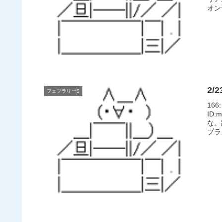
オン
2/
フェブラリーS
166
ID
な。
プラ