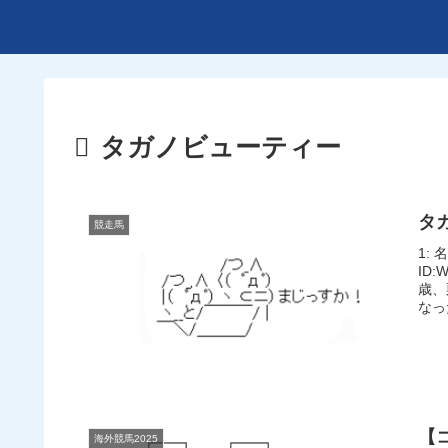
タガノビューティー
タ
競走馬
1: 
ID
歳、
なっ
【
海外競馬2025