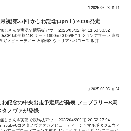
2025.06.23
14
5(月祝)第37回 かしわ記念(JpnⅠ) 20:05発走
名無しさん＠実況で競馬板アウト 2025/05/02(金) 11:53:33.32
kz0cCPde0船橋11R ダート1600m20:05発走1 グランデマーレ 東原
 タガノビューティー 石橋脩3 ウィリアムバローズ 坂井...
2025.05.05
24
しわ記念の中央出走予定馬が発表 フェブラリーS馬
スタノヴァが登録
名無しさん＠実況で競馬板アウト 2025/04/20(日) 20:52:27.94
:zn+s5qBV0コスタノヴァタガノビューティーシャマルポタジェウィ
ムバローズロードフォンス補欠サンライズホークダノンスコーピ