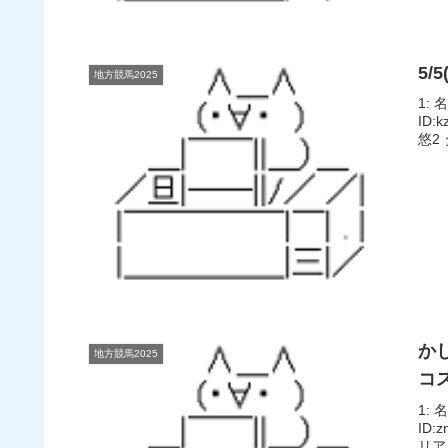
5/
地方競馬2025
1: 
ID:
悠2
か
地方競馬2025
コ
1: 
ID
リア