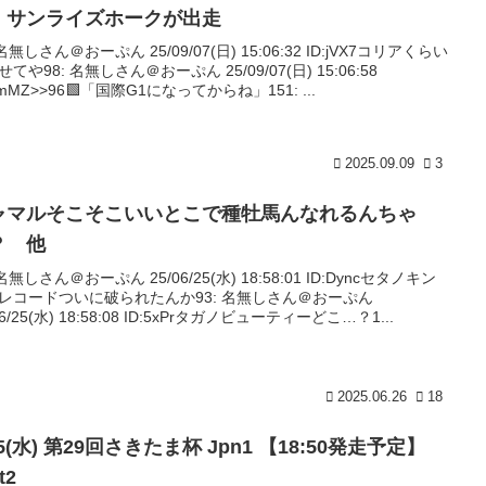
、サンライズホークが出走
 名無しさん＠おーぷん 25/09/07(日) 15:06:32 ID:jVX7コリアくらい
てや98: 名無しさん＠おーぷん 25/09/07(日) 15:06:58
zmMZ>>96🟩「国際G1になってからね」151: ...
2025.09.09
3
ャマルそこそこいいとこで種牡馬んなれるんちゃ
？ 他
 名無しさん＠おーぷん 25/06/25(水) 18:58:01 ID:Dyncセタノキン
レコードついに破られたんか93: 名無しさん＠おーぷん
06/25(水) 18:58:08 ID:5xPrタガノビューティーどこ…？1...
2025.06.26
18
25(水) 第29回さきたま杯 Jpn1 【18:50発走予定】
t2