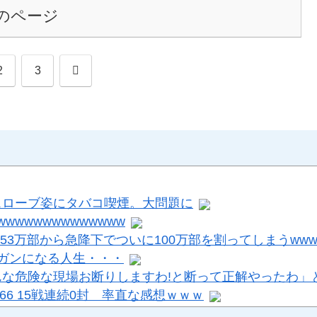
のページ
次
2
3
へ
スローブ姿にタバコ喫煙。大問題に
wwwwwwwwwwwwww
3万部から急降下でついに100万部を割ってしまうwww
ガンになる人生・・・
な危険な現場お断りしますわ!と断って正解やったわ」
P0.66 15戦連続0封 率直な感想ｗｗｗ