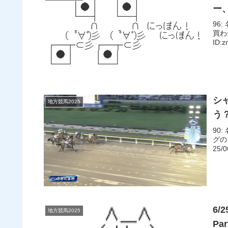
ー
96:
買わせ
ID:
シ
地方競馬2025
う
90:
グの
25/
6/
地方競馬2025
Par