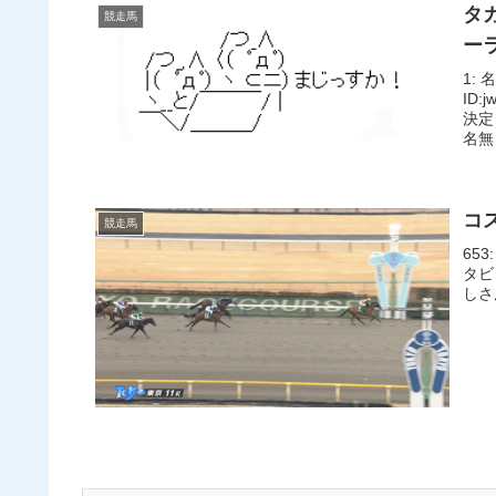
タ
競走馬
ー
1: 
ID
決定
名無し
コ
競走馬
653
タビ
しさん