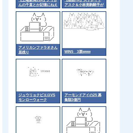
んの千直とか記憶にねえ
アスク＆小林美駒騎手が
な
ｷﾀ━━━━(ﾟ
∀ﾟ)━━━━!!
アメリカンファラオさん
WIN5 3票www
居残り
ジュウリョクピエロVS
アーモンドアイの25 募
モンローウォーク
集額3億円