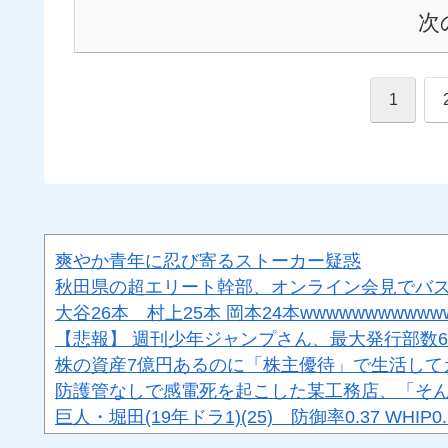
次
1
爽やか青年に忍び寄るストーカー疑惑
秋田県の超エリート幹部、オンライン会見でバ
大谷26本 村上25本 岡本24本wwwwwwwwwww
【悲報】 週刊少年ジャンプさん、最大発行部数65
株の資産7億円あるのに「株主優待」で生活して
防護管なしで感電死を起こした某工務店、「そん
巨人・堀田(19年ドラ1)(25) 防御率0.37 WHI