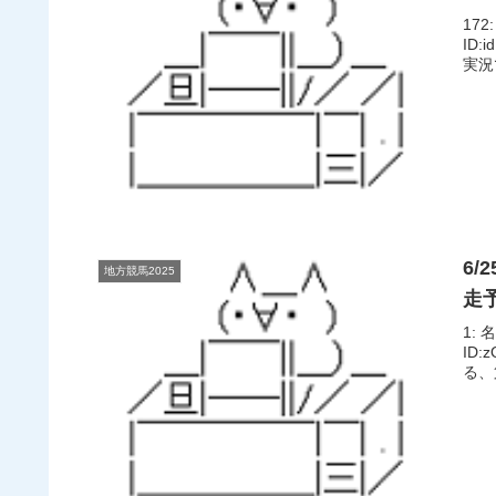
172
ID
実況で
6/
地方競馬2025
走
1: 
ID
る、