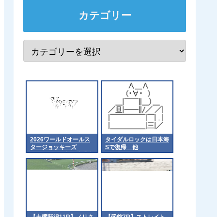
カテゴリー
2026ワールドオールス
タイダルロックは日本海
タージョッキーズ
Sで復帰 他
（WASJ）の出場騎手決
定！
【土曜新潟11R】ノリさ
【函館7R】ストレイト