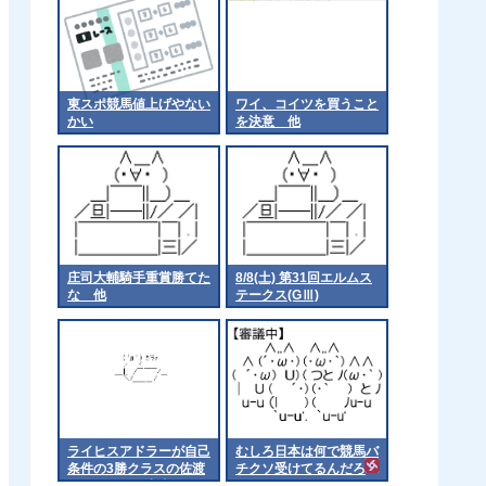
東スポ競馬値上げやない
ワイ、コイツを買うこと
かい
を決意 他
庄司大輔騎手重賞勝てた
8/8(土) 第31回エルムス
な 他
テークス(GⅢ)
ライヒスアドラーが自己
むしろ日本は何で競馬バ
条件の3勝クラスの佐渡
チクソ受けてるんだろ