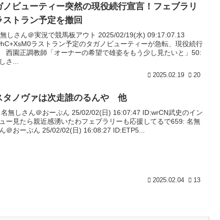
ガノビューティー突然の現役続行宣言！フェブラリ
ラストラン予定を撤回
名無しさん＠実況で競馬板アウト 2025/02/19(水) 09:17:07.13
:jwhC+XsM0ラストラン予定のタガノビューティーが急転、現役続行
 西園正調教師「オーナーの希望で雄姿をもう少し見たいと」50:
さ...
2025.02.19
20
スタノヴァは次走誰のるんや 他
: 名無しさん＠おーぷん 25/02/02(日) 16:07:47 ID:wrCN武史のイン
ュー見たら親近感湧いたわフェブラリーも応援してるで659: 名無
＠おーぷん 25/02/02(日) 16:08:27 ID:ETP5...
2025.02.04
13