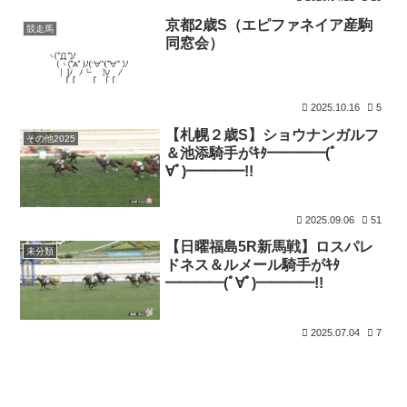
京都2歳S（エピファネイア産駒
競走馬
同窓会）
2025.10.16
5
【札幌２歳S】ショウナンガルフ
その他2025
＆池添騎手がｷﾀ━━━━(ﾟ
∀ﾟ)━━━━!!
2025.09.06
51
【日曜福島5R新馬戦】ロスパレ
未分類
ドネス＆ルメール騎手がｷﾀ
━━━━(ﾟ∀ﾟ)━━━━!!
2025.07.04
7