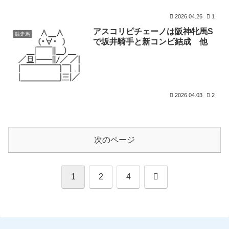
2026.04.26
1
アスコリピチェーノは阪神牝馬S
競走馬
で坂井騎手と新コンビ結成 他
2026.04.03
2
次のページ
次
1
2
4
へ