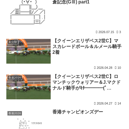
倉記念(GⅢ) part1
2026.07.15
3
【クイーンエリザベス2世C】マ
未分類
スカレードボール＆ルメール騎手
2着
2026.04.28
10
【クイーンエリザベス2世C】ロ
香港2026
マンチックウォリアー＆J.マクド
ナルド騎手がｷﾀ━━━━(ﾟ
∀ﾟ)━━━━!!
2026.04.27
14
香港チャンピオンズデー
香港2026