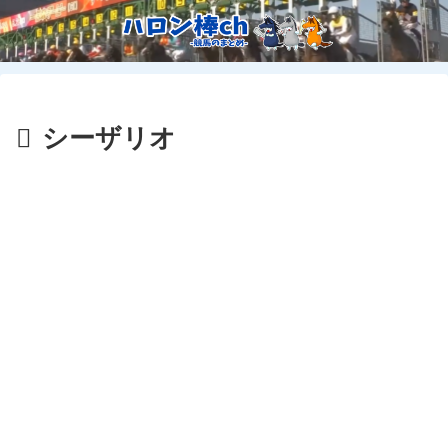
シーザリオ