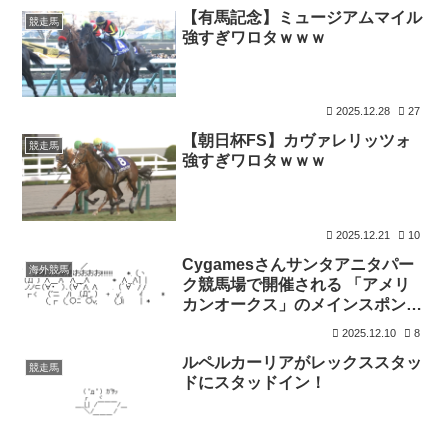
【有馬記念】ミュージアムマイル
競走馬
強すぎワロタｗｗｗ
2025.12.28
27
【朝日杯FS】カヴァレリッツォ
競走馬
強すぎワロタｗｗｗ
2025.12.21
10
Cygamesさんサンタアニタパー
海外競馬
ク競馬場で開催される 「アメリ
カンオークス」のメインスポンサ
ーに就任
2025.12.10
8
ルペルカーリアがレックススタッ
競走馬
ドにスタッドイン！