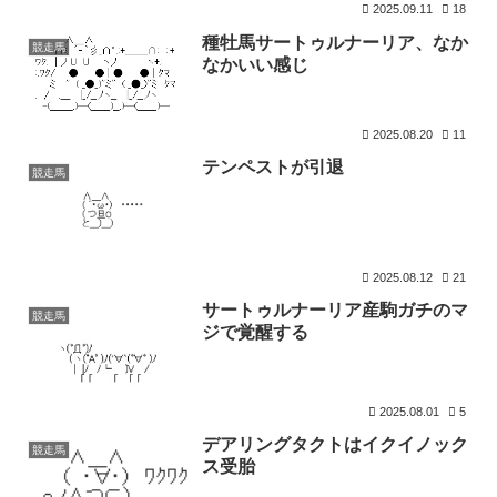
2025.09.11
18
種牡馬サートゥルナーリア、なか
競走馬
なかいい感じ
2025.08.20
11
テンペストが引退
競走馬
2025.08.12
21
サートゥルナーリア産駒ガチのマ
競走馬
ジで覚醒する
2025.08.01
5
デアリングタクトはイクイノック
競走馬
ス受胎