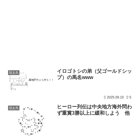
イロゴトシの弟（父ゴールドシッ
競走馬
プ）の馬名www
2025.09.10
5
ヒーロー列伝は中央地方海外問わ
競走馬
ず重賞3勝以上に緩和しよう 他