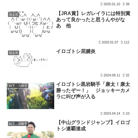
2025.01.10
39
【JRA賞】レガレイラには特別賞
競走馬
あって良かったと思うんやがな
あ 他
2025.01.07
112
イロゴトシ屈腱炎
競走馬
2024.09.11
32
イロゴトシ黒岩騎手「康太！康太
騎手・元騎手
勝ったぞー！」 ジョッキーカメ
ラに叫び声が入る
2024.04.14
10
【中山グランドジャンプ】イロゴ
騎手・元騎手
トシ連覇達成