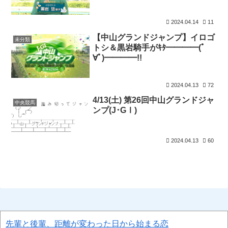
2024.04.14
11
【中山グランドジャンプ】イロゴ
未分類
トシ＆黒岩騎手がｷﾀ━━━━(ﾟ
∀ﾟ)━━━━!!
2024.04.13
72
4/13(土) 第26回中山グランドジャ
中央競馬
ンプ(J･GⅠ)
2024.04.13
60
先輩と後輩、距離が変わった日から始まる恋