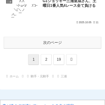
G1ジョッキー三浦皇成さん、土
三浦
曜日1番人気4レース全て負ける
2025.10.05
11
次のページ
次
1
2
19
へ
ホーム
騎手・元騎手
三浦