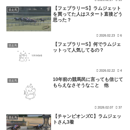
【フェブラリーS】ラムジェット
競走馬
を買ってた人はスタート直後どう
思った？
2026.02.23
6
【フェブラリーS】何でラムジェ
競走馬
ットって人気してるの？
2026.02.22
4
10年前の競馬民に言っても信じて
競走馬
もらえなさそうなこと 他
2026.02.07
37
【チャンピオンズC】ラムジェッ
競走馬
トさん3着