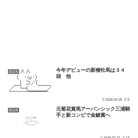
今年デビューの新種牡馬は３４
競走馬
頭 他
2026.04.18
5
元菊花賞馬アーバンシック三浦騎
競走馬
手と新コンビで金鯱賞へ
2026.02.27
13