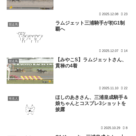
2025.12.08
23
ラムジェット三浦騎手が初G1制
競走馬
覇へ
2025.12.07
14
【みやこS】ラムジェットさん、
競走馬
貫禄の4着
2025.11.10
22
ほしのあきさん、三浦皇成騎手＆
有名人
娘ちゃんとコスプレ3ショットを
披露
2025.10.29
8