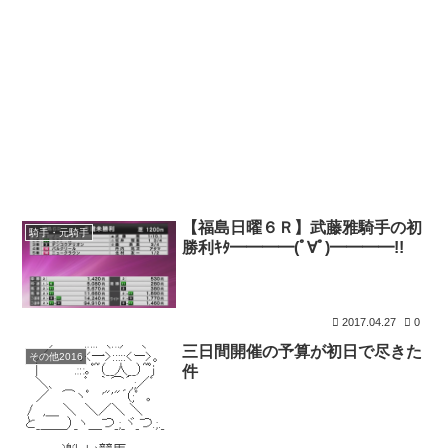
【福島日曜６Ｒ】武藤雅騎手の初
騎手・元騎手
勝利ｷﾀ━━━━(ﾟ∀ﾟ)━━━━!!
2017.04.27
0
三日間開催の予算が初日で尽きた
その他2016
件