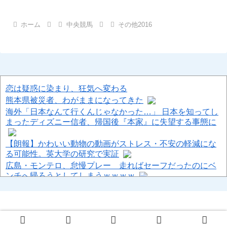
へ
ホーム
中央競馬
その他2016
恋は疑惑に染まり、狂気へ変わる
熊本県被災者、わがままになってきた
海外「日本なんて行くんじゃなかった…」 日本を知ってし
まったディズニー信者、帰国後『本家』に失望する事態に
【朗報】かわいい動物の動画がストレス・不安の軽減にな
る可能性。英大学の研究で実証
広島・モンテロ、怠慢プレー 走ればセーフだったのにベ
ンチへ帰ろうとしてしまうｗｗｗｗ
超能力が使えるようになったので兄妹で限界まで極める事
にした件 第8話 ったく、あれはちゃんと見てやらんと、の
めり込み過ぎて沈むなｗｗｗｗｗ
「Linuxで十分じゃね…？」世界が気付き始める Linuxの
© 2013-2026 ハロン棒ch.