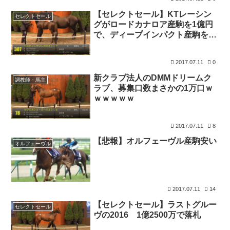
【セレクトセール】KTレーシン
セレクトセール
グがロードカナロア産駒を1億円
で、ディープインパクト産駒を1
億7千万で落札
2017.07.11
0
新クラブ法人のDMMドリームク
調教師・馬主
ラブ、募集口数まさかの1万口ｗ
ｗｗｗｗｗ
2017.07.11
8
【悲報】オルフェーヴル産駒安い
オルフェーヴル
2017.07.11
14
【セレクトセール】ラストグルー
セレクトセール
ヴの2016 1億2500万で落札