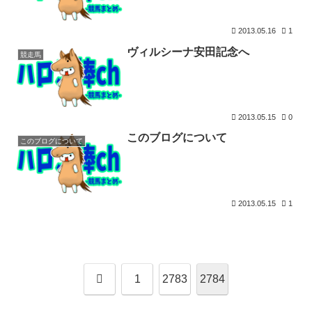
2013.05.16
1
ヴィルシーナ安田記念へ
競走馬
2013.05.15
0
このブログについて
このブログについて
2013.05.15
1
前
1
2783
2784
へ