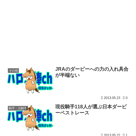
JRAのダービーへの力の入れ具合
その他
が半端ない
2013.05.23
0
現役騎手118人が選ぶ日本ダービ
騎手・元騎手
ーベストレース
2013.05.22
1