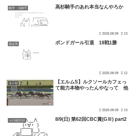
高杉騎手のあれ本当なんやろか
騎手・元騎手
2026.08.09
13
ボンドガール引退 18戦1勝
競走馬
2026.08.09
12
【エルムS】ルクソールカフェっ
未分類
て能力本物やったんやなって 他
2026.08.09
13
8/9(日) 第62回CBC賞(GⅢ) part2
その他2026