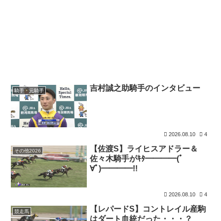
吉村誠之助騎手のインタビュー
騎手・元騎手
2026.08.10
4
【佐渡S】ライヒスアドラー＆
その他2026
佐々木騎手がｷﾀ━━━━(ﾟ
∀ﾟ)━━━━!!
2026.08.10
4
【レパードS】コントレイル産駒
競走馬
はダート血統だった・・・？